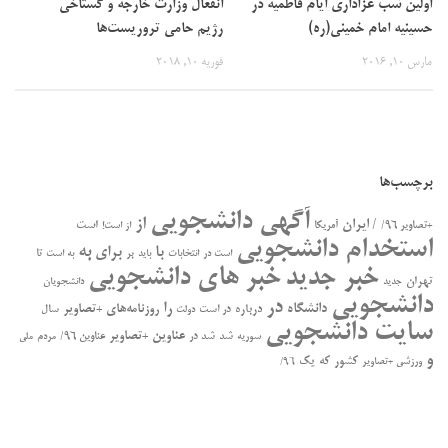
اولین شب عزاداری ایام فاطمیه در
انفعال وزارت خارجه و گستاخی
حسینیه امام خمینی(ره)
رژیم حامی تروریست‌ها
مارس 10, 2016
فوریه 10, 2018
برچسب‌ها
آگهی دانشجویی
از
/ ایران
است
+تصاویر ۹۶/
آمریکا
از است!
استخدام دانشجویی
به
با
برای
بر
تا
است در
انتخابات
باید
به است
خبر جدید
خبر های دانشجویی
تهران
جدید
دانشجویان
دانشجویی
در
را
دانشگاه
درباره
روزنامه‌های +تصاویر
در ﺍﺳﺖ
سال
دولت
سایت دانشجویی
عناوین +تصاویر
سوریه
شد
شد در
عناوین ۹۶/
مردم
ملی
و
کشور
که
یک
ورزشی +تصاویر
۹۶/