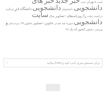
خبر جدید
خبر های
تا
تهران
است
جدید
دانشجویی
دانشجویی
در
دانشگاه
درباره
دانشجویان
سایت
را
روزنامه‌های +تصاویر
در ﺍﺳﺖ
دولت
سال
دانشجویی
و
عناوین +تصاویر
شد
سوریه
شد در
عناوین ۹۶/
مردم
ملی
یک
کشور
که
۹۶/
ورزشی +تصاویر
اخبار دانشجویی | ICN © 2026. تمامی حقوق محفوظ است.
فارسی سازی پوسته توسط:
همیار وردپرس