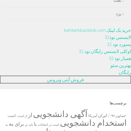
نفت
یزد
خرید بک لینک behtarinbacklink.com
لایسنس نود32
پسورد نود 32
اوکلی لایسنس رایگان نود 32
همیار نود 32
بهترین سئو
رایگان
فروش آنتی ویروس
برچسب‌ها
آگهی دانشجویی
از
/ ایران
است
آمریکا
+تصاویر ۹۶/
از است!
استخدام دانشجویی
به
با
برای
بر
است در
انتخابات
باید
به