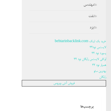
مهندس
نفت
یزد
خرید بک لینک behtarinbacklink.com
لایسنس نود32
پسورد نود 32
اوکلی لایسنس رایگان نود 32
همیار نود 32
بهترین سئو
رایگان
فروش آنتی ویروس
برچسب‌ها