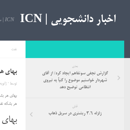
اخبار دانشجویی | ICN
ICN | مرجع اخبار دانشجویی
نفت
بعدی
بهای هر بش
گزارش نجفی سوتفاهم ایجاد کرد/ از آقای
شهردار خواستیم موضوع را کتباً به نیروی
توسط
·
ژانویه 23, 18
انتظامی توضیح دهد
بهای هر بشکه نفت
هر بشکه نفت خام برنت امروز
قبلی
زلزله ۳.۶ ریشتری در سرپل ذهاب
بهای هر 