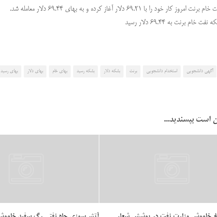
 کار خود را با 69.21 دلار آغاز کرده و به بهای 69.44 دلار معامله شد.
 خام برنت به 69.44 دلار رسید
آگهی دانشجویی
استخدام دانشجویی
برنت
بشکه دلار
بشکه رسید
بهای خام
بهای دلار
بهای رسید
 است بپسندید...
 خاموش وزارت نفت در پوشش شعار
آتش‌سوزی چاه نفتی رگ سفید خامو