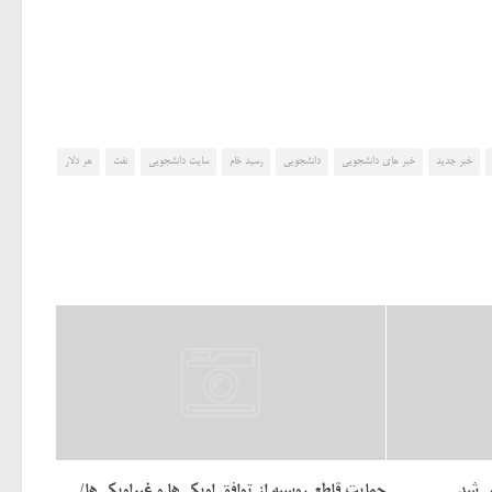
خبر جدید
خبر های دانشجویی
دانشجویی
رسید خام
سایت دانشجویی
نفت
هر دلار
ش شد
حمایت قاطع روسیه از توافق اوپکی‌ها و غیراوپکی‌ها/