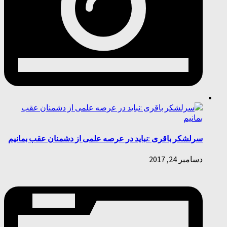
سرلشکر باقری :نباید در عرصه علمی از دشمنان عقب بمانیم
دسامبر 24, 2017