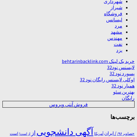
شهرداری
شیراز
فروشگاه
لیسانس
مرد
مشهد
مهندس
نفت
یزد
خرید بک لینک behtarinbacklink.com
لایسنس نود32
پسورد نود 32
اوکلی لایسنس رایگان نود 32
همیار نود 32
بهترین سئو
رایگان
فروش آنتی ویروس
برچسب‌ها
آگهی دانشجویی
از
/ ایران
است
آمریکا
+تصاویر ۹۶/
از است!