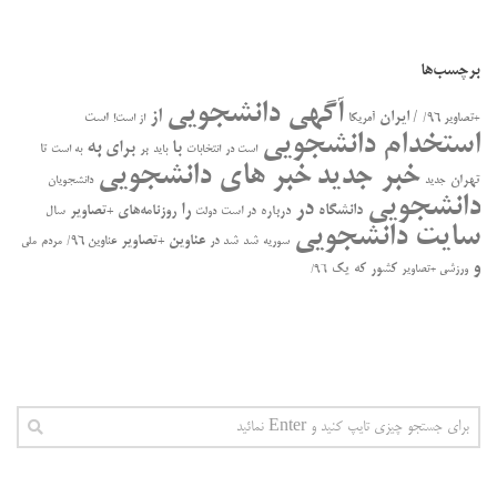
برچسب‌ها
آگهی دانشجویی
از
/ ایران
است
+تصاویر ۹۶/
آمریکا
از است!
استخدام دانشجویی
به
با
برای
بر
تا
است در
انتخابات
باید
به است
خبر جدید
خبر های دانشجویی
تهران
جدید
دانشجویان
دانشجویی
در
را
دانشگاه
درباره
روزنامه‌های +تصاویر
در ﺍﺳﺖ
سال
دولت
سایت دانشجویی
عناوین +تصاویر
سوریه
شد
شد در
عناوین ۹۶/
مردم
ملی
و
کشور
که
یک
ورزشی +تصاویر
۹۶/