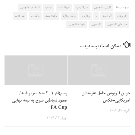
برچسب ها:
آگهی دانشجویی
آمریکا بردارد
آمریکا دست
اجتناب
استخدام دانشجویی
اگر بردارد
اگر دست
با
بردارد ما
ترکیه: بردارد
ترکیه: دست
ترکیه: ما
خبر جدید
خبر های دانشجویی
دانشجویی
سایت دانشجویی
ممکن است بپسندید...
حریق اتوبوس حامل هنرمندان
وستهام ۱-۲ منچستریونایتد/
آمریکایی+عکس
صعود شیاطین سرخ به نیمه نهایی
FA Cup
ژانویه 30, 2016
آوریل 13, 2016