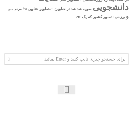
دانشجویی
عناوین +تصاویر
شد
سوریه
شد در
عناوین ۹۶/
مردم
ملی
و
یک
کشور
که
۹۶/
ورزشی +تصاویر
اخبار دانشجویی | ICN © 2026. تمامی حقوق محفوظ
است.
فارسی سازی پوسته توسط:
همیار وردپرس