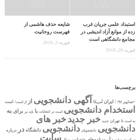
استبداد علمی جریان غرب
شایعه حذف هاشمی از
زده از موانع آزاد اندیشی در
فهرست روحانیت
مجامع دانشگاهی است
فوریه 3, 2016
فوریه 28, 2018
برچسب‌ها
آگهی دانشجویی
از
/ ایران
است
آمریکا
+تصاویر ۹۶/
از است!
استخدام دانشجویی
به
با
برای
بر
است در
انتخابات
باید
خبر جدید
خبر های
تا
تهران
به است
جدید
دانشجویی
دانشجویی
در
دانشگاه
درباره
دانشجویان
سایت
را
روزنامه‌های +تصاویر
در ﺍﺳﺖ
دولت
سال