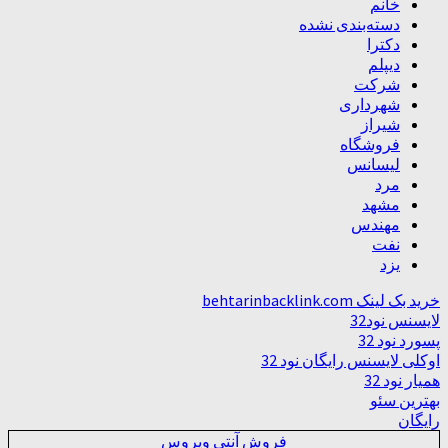
خانم
دسته‌بندی نشده
دکترا
دیپلم
شرکت
شهرداری
شیراز
فروشگاه
لیسانس
مرد
مشهد
مهندس
نفت
یزد
خرید بک لینک behtarinbacklink.com
لایسنس نود32
پسورد نود 32
اوکلی لایسنس رایگان نود 32
همیار نود 32
بهترین سئو
رایگان
فروش آنتی ویروس