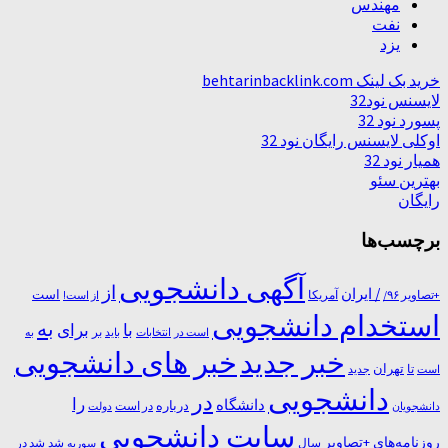
مهندس
نفت
یزد
خرید بک لینک behtarinbacklink.com
لایسنس نود32
پسورد نود 32
اوکلی لایسنس رایگان نود 32
همیار نود 32
بهترین سئو
رایگان
برچسب‌ها
آگهی دانشجویی
از
/ ایران
است
آمریکا
+تصاویر ۹۶/
از است!
استخدام دانشجویی
به
با
برای
بر
است در
انتخابات
باید
به
خبر جدید
خبر های دانشجویی
تا
تهران
است
جدید
دانشجویی
در
را
دانشگاه
درباره
در ﺍﺳﺖ
دانشجویان
دولت
سایت دانشجویی
روزنامه‌های +تصاویر
شد
سال
سوریه
شد در