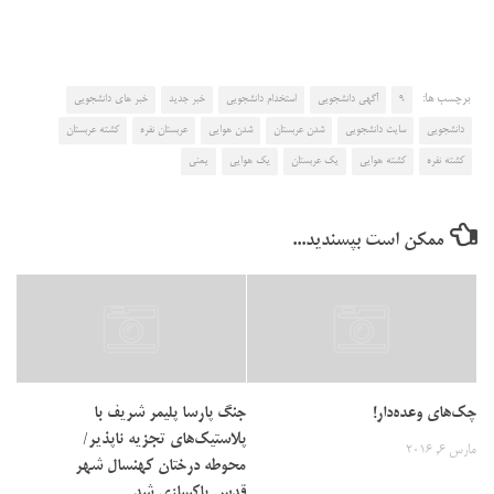
برچسب ها:
9
آگهی دانشجویی
استخدام دانشجویی
خبر جدید
خبر های دانشجویی
دانشجویی
سایت دانشجویی
شدن عربستان
شدن هوایی
عربستان نفره
کشته عربستان
کشته نفره
کشته هوایی
یک عربستان
یک هوایی
یمنی
ممکن است بپسندید...
چک‌های وعده‌دار!
جنگ پارسا پلیمر شریف با
پلاستیک‌های تجزیه ناپذیر/
مارس 6, 2016
محوطه درختان کهنسال شهر
قدس پاکسازی شد