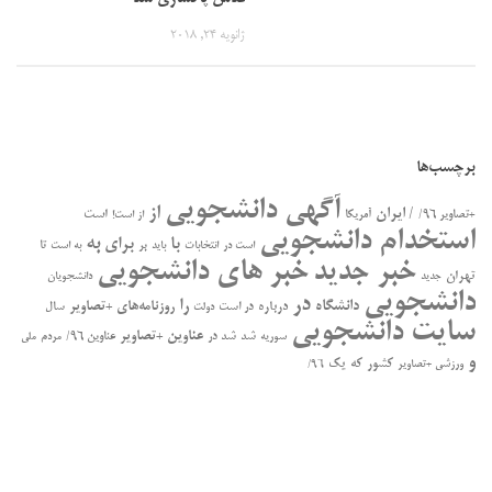
ژانویه 24, 2018
برچسب‌ها
آگهی دانشجویی
از
/ ایران
است
+تصاویر ۹۶/
آمریکا
از است!
استخدام دانشجویی
به
با
برای
بر
تا
است در
انتخابات
باید
به است
خبر جدید
خبر های دانشجویی
تهران
جدید
دانشجویان
دانشجویی
در
را
دانشگاه
درباره
روزنامه‌های +تصاویر
در ﺍﺳﺖ
سال
دولت
سایت دانشجویی
عناوین +تصاویر
سوریه
شد
شد در
عناوین ۹۶/
مردم
ملی
و
کشور
که
یک
ورزشی +تصاویر
۹۶/