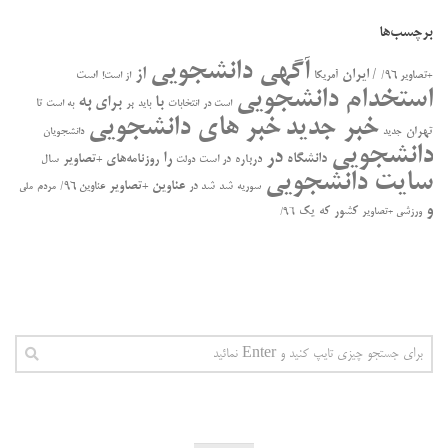
برچسب‌ها
آگهی دانشجویی
از
/ ایران
است
+تصاویر ۹۶/
آمریکا
از است!
استخدام دانشجویی
به
با
برای
بر
تا
است در
انتخابات
باید
به است
خبر جدید
خبر های دانشجویی
تهران
جدید
دانشجویان
دانشجویی
در
را
دانشگاه
درباره
روزنامه‌های +تصاویر
در ﺍﺳﺖ
سال
دولت
سایت دانشجویی
عناوین +تصاویر
سوریه
شد
شد در
عناوین ۹۶/
مردم
ملی
و
کشور
که
یک
ورزشی +تصاویر
۹۶/