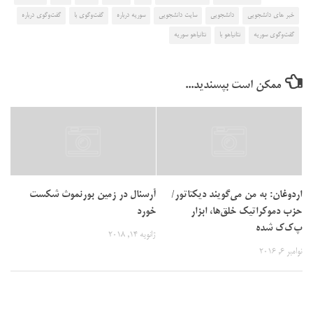
خبر های دانشجویی
دانشجویی
سایت دانشجویی
سوریه درباره
گفت‌وگوی با
گفت‌وگوی درباره
گفت‌وگوی سوریه
نتانیاهو با
نتانیاهو سوریه
ممکن است بپسندید...
اردوغان: به من می‌گویند دیکتاتور/
آرسنال در زمین بورنموث شکست
حزب دموکراتیک خلق‌ها، ابزار
خورد
پ‌ک‌ک شده
ژانویه 14, 2018
نوامبر 6, 2016