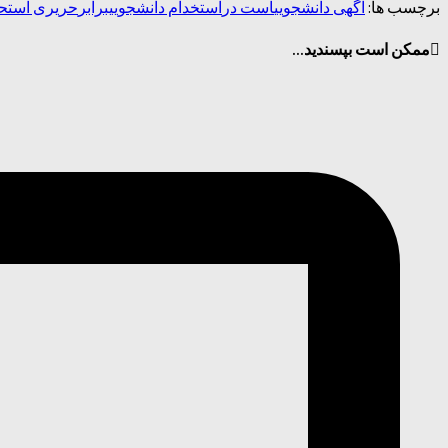
برچسب ها:
آگهی دانشجویی
است در
استخدام دانشجویی
برابر
حریری است
حر
ممکن است بپسندید...