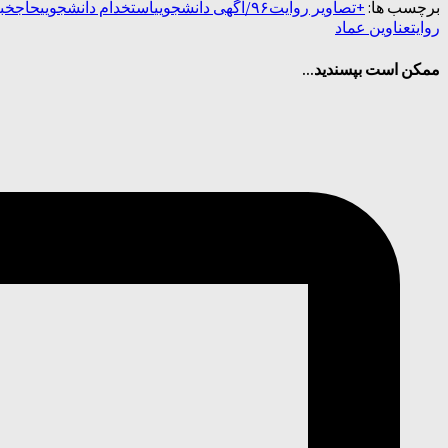
برچسب ها:
+تصاویر روایت
۹۶/
آگهی دانشجویی
استخدام دانشجویی
حاج
خبر
روایت
عناوین عماد
ممکن است بپسندید...