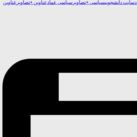
د
سایت دانشجویی
سیاسی +تصاویر
سیاسی عماد
عناوین +تصاویر
عناوین