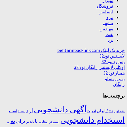
شیراز
فروشگاه
لیسانس
مرد
مشهد
مهندس
نفت
یزد
خرید بک لینک behtarinbacklink.com
لایسنس نود32
پسورد نود 32
اوکلی لایسنس رایگان نود 32
همیار نود 32
بهترین سئو
رایگان
برچسب‌ها
آگهی دانشجویی
از
/ ایران
است
آمریکا
+تصاویر ۹۶/
از است!
استخدام دانشجویی
به
با
برای
بر
است در
انتخابات
باید
به