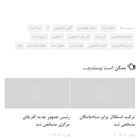
برچسب ها:
«مجرد است
«مجرد فمینیستی
آگهی دانشجویی
از
است آسیب
استخدام دانشجویی
خبر جدید
خبر های دانشجویی
دانشجویی
زیستی» است
زیستی» فمینیستی
سایت دانشجویی
معضل آسیب
معضل است
معضل فمینیستی
های
ممکن است بپسندید...
ترکیب استقلال برابر سیاه‌جامگان
رئیس جمهور جدید آفریقای
مشخص شد
مرکزی مشخص شد
نوامبر 20, 2017
فوریه 21, 2016