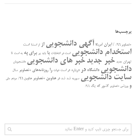
برچسب‌ها
آگهی دانشجویی
از
/ ایران
است
+تصاویر ۹۶/
آمریکا
از است!
استخدام دانشجویی
به
با
برای
بر
تا
است در
انتخابات
باید
به است
خبر جدید
خبر های دانشجویی
تهران
جدید
دانشجویان
دانشجویی
در
را
دانشگاه
درباره
روزنامه‌های +تصاویر
در ﺍﺳﺖ
سال
دولت
سایت دانشجویی
عناوین +تصاویر
سوریه
شد
شد در
عناوین ۹۶/
مردم
ملی
و
کشور
که
یک
ورزشی +تصاویر
۹۶/