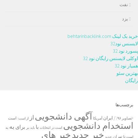
نفت
یزد
خرید بک لینک behtarinbacklink.com
لایسنس نود32
پسورد نود 32
اوکلی لایسنس رایگان نود 32
همیار نود 32
بهترین سئو
رایگان
برچسب‌ها
آگهی دانشجویی
از
/ ایران
است
آمریکا
+تصاویر ۹۶/
از است!
استخدام دانشجویی
به
با
برای
بر
است در
انتخابات
باید
به
خبر جدید
خبر های
تا
تهران
است
جدید