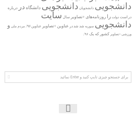
دانشجویی
دانشجویی
در
دانشگاه
درباره
دانشجویان
سایت
را
روزنامه‌های +تصاویر
در ﺍﺳﺖ
دولت
سال
دانشجویی
و
عناوین +تصاویر
شد
سوریه
شد در
عناوین ۹۶/
مردم
ملی
یک
کشور
که
۹۶/
ورزشی +تصاویر
اخبار دانشجویی | ICN © 2026. تمامی حقوق محفوظ است.
فارسی سازی پوسته توسط:
همیار وردپرس