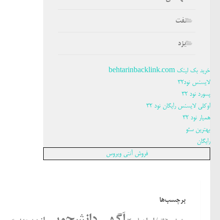
نفت
یزد
خرید بک لینک behtarinbacklink.com
لایسنس نود32
پسورد نود 32
اوکلی لایسنس رایگان نود 32
همیار نود 32
بهترین سئو
رایگان
فروش آنتی ویروس
برچسب‌ها
آگهی دانشجویی