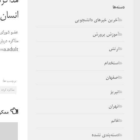
مذاکر
دسته‌ها
انسان‌
آخرین خبرهای دانشجویی
عضو شورای م
آموزش پرورش
مذاکره دربا
ارتش
=a.adult
استخدام
اصفهان
برچسب ها:
مذاکره کرده
تبریز
تهران
ممکن
خانم
دسته‌بندی نشده