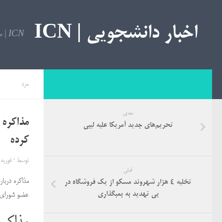
اخبار دانشجویی | ICN
ICN | مرجع اخبار دانشجویی
مرد
بعدی
مذاکره 
تحریم‌های جدید آمریکا علیه لیبی
کرده
توسط
·
فوریه 26, 018
قبلی
مذاکره دربا
تخلیه ۴ هزار شهروند مسکو از یک فروشگاه در
پی تهدید به بمبگذاری
عضو شورای م