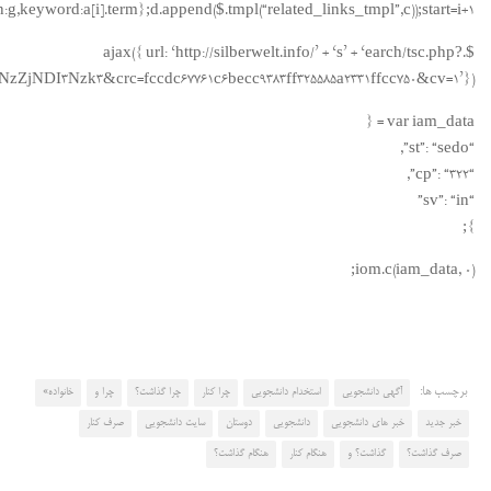
200=Mjg1NzMzOTU3&21=MTM2LjI0My43Ni43MA==&681=MTUxOTk2OTg0