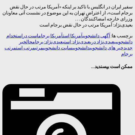
سفیر ایران در انگلیس با تاکید بر اینکه «آمریکا مرتب در حال نقض
برجام است»، از اعتراض تهران به این موضوع در نشست آتی معاونان
وزرای خارجه امضاکنندگان …
بعیدی‌نژاد: آمریکا مرتب در حال نقض برجام است
برچسب ها:
آگهی دانشجویی
آمریکا است
آمریکا برجام
است در
استخدام
دانشجویی
بعیدی‌نژاد در
بعیدی‌نژاد: است
بعیدی‌نژاد: برجام
حال
خبر
جدید
خبر های دانشجویی
دانشجویی
سایت دانشجویی
مرتب
مرتب است
مرتب
برجام
ممکن است بپسندید...