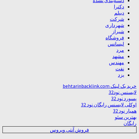
دسته‌بندی نشده
دکترا
دیپلم
شرکت
شهرداری
شیراز
فروشگاه
لیسانس
مرد
مشهد
مهندس
نفت
یزد
خرید بک لینک behtarinbacklink.com
لایسنس نود32
پسورد نود 32
اوکلی لایسنس رایگان نود 32
همیار نود 32
بهترین سئو
رایگان
فروش آنتی ویروس