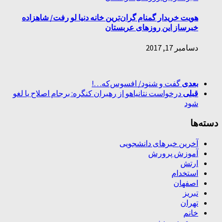
هویت خریدار گمنام گران‌ترین خانه دنیا لو رفت/ شاهزاده
خبرساز این روزهای عربستان
دسامبر 17, 2017
بعدی
گفت و شنود/ افسوس‌که…!
قبلی
درخواست نتانیاهو از رهبران کنگره: برجام اصلاح یا لغو
شود
دسته‌ها
آخرین خبرهای دانشجویی
آموزش پرورش
ارتش
استخدام
اصفهان
تبریز
تهران
خانم