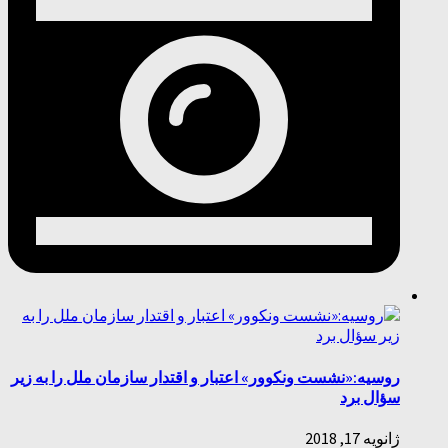
روسیه:«نشست ونکوور» اعتبار و اقتدار سازمان ملل را به زیر
سؤال برد
ژانویه 17, 2018