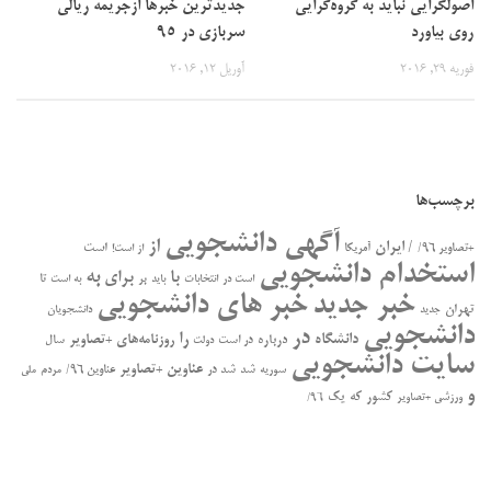
اصولگرایی نباید به گروه‌گرایی
جدیدترین خبرها ازجریمه ریالی
روی بیاورد
سربازی در 95
فوریه 29, 2016
آوریل 12, 2016
برچسب‌ها
آگهی دانشجویی
از
/ ایران
است
+تصاویر ۹۶/
آمریکا
از است!
استخدام دانشجویی
به
با
برای
بر
تا
است در
انتخابات
باید
به است
خبر جدید
خبر های دانشجویی
تهران
جدید
دانشجویان
دانشجویی
در
را
دانشگاه
درباره
روزنامه‌های +تصاویر
در ﺍﺳﺖ
سال
دولت
سایت دانشجویی
عناوین +تصاویر
سوریه
شد
شد در
عناوین ۹۶/
مردم
ملی
و
کشور
که
یک
ورزشی +تصاویر
۹۶/