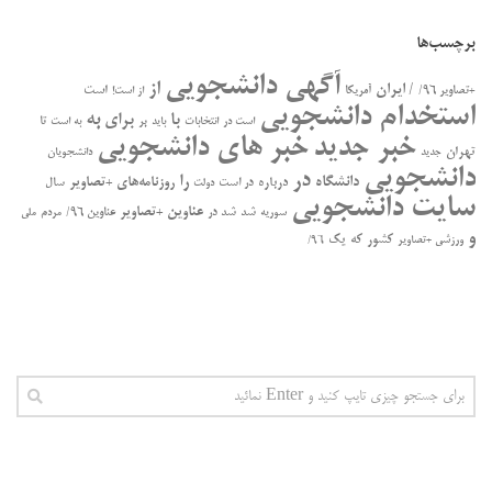
برچسب‌ها
آگهی دانشجویی
از
/ ایران
است
+تصاویر ۹۶/
آمریکا
از است!
استخدام دانشجویی
به
با
برای
بر
تا
است در
انتخابات
باید
به است
خبر جدید
خبر های دانشجویی
تهران
جدید
دانشجویان
دانشجویی
در
را
دانشگاه
درباره
روزنامه‌های +تصاویر
در ﺍﺳﺖ
سال
دولت
سایت دانشجویی
عناوین +تصاویر
سوریه
شد
شد در
عناوین ۹۶/
مردم
ملی
و
کشور
که
یک
ورزشی +تصاویر
۹۶/