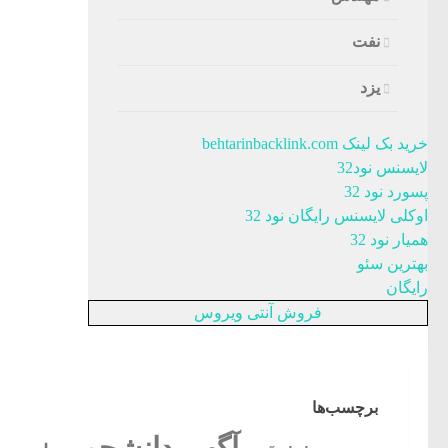
نفت
یزد
خرید بک لینک behtarinbacklink.com
لایسنس نود32
پسورد نود 32
اوکلی لایسنس رایگان نود 32
همیار نود 32
بهترین سئو
رایگان
فروش آنتی ویروس
برچسب‌ها
آگهی دانشجویی