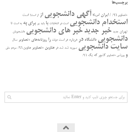
برچسب‌ها
آگهی دانشجویی
از
/ ایران
است
+تصاویر ۹۶/
آمریکا
از است!
استخدام دانشجویی
به
با
برای
بر
تا
است در
انتخابات
باید
به است
خبر جدید
خبر های دانشجویی
تهران
جدید
دانشجویان
دانشجویی
در
را
دانشگاه
درباره
روزنامه‌های +تصاویر
در ﺍﺳﺖ
سال
دولت
سایت دانشجویی
عناوین +تصاویر
سوریه
شد
شد در
عناوین ۹۶/
مردم
ملی
و
کشور
که
یک
ورزشی +تصاویر
۹۶/