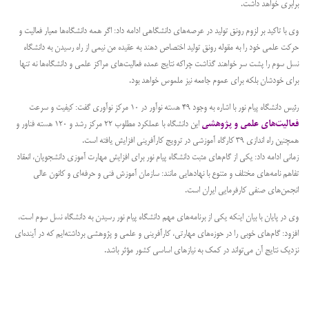
برابری خواهد داشت.
وی با تاکید بر لزوم رونق تولید در عرصه‌های دانشگاهی ادامه داد: اگر همه دانشگاه‌ها معیار فعالیت و
حرکت علمی خود را به مقوله رونق تولید اختصاص دهند به عقیده من نیمی از راه رسیدن به دانشگاه
نسل سوم را پشت سر خواهند گذاشت چراکه نتایج عمده فعالیت‌های مراکز علمی و دانشگاه‌ها نه تنها
برای خودشان بلکه برای عموم جامعه نیز ملموس خواهد بود.
رئیس دانشگاه پیام نور با اشاره به وجود 49 هسته نوآور در 10 مرکز نوآوری گفت: کیفیت و سرعت
فعالیت‌های علمی و پژوهشی
این دانشگاه با عملکرد مطلوب 22 مرکز رشد و 120 هسته فناور و
همچنین راه اندازی 39 کارگاه آموزشی در ترویج کارآفرینی افزایش یافته است.
زمانی ادامه داد: یکی از گام‌های مثبت دانشگاه پیام نور برای افزایش مهارت آموزی دانشجویان، انعقاد
تفاهم نامه‌های مختلف و متنوع با نهادهایی مانند: سازمان آموزش فنی و حرفه‌ای و کانون عالی
انجمن‌های صنفی کارفرمایی ایران است.
وی در پایان با بیان اینکه یکی از برنامه‌های مهم دانشگاه پیام نور رسیدن به دانشگاه نسل سوم است،
افزود: گام‌های خوبی را در حوزه‌های مهارتی، کارآفرینی و علمی و پژوهشی برداشته‌ایم که در آینده‌ای
نزدیک نتایج آن می‌تواند در کمک به نیازهای اساسی کشور مؤثر باشد.