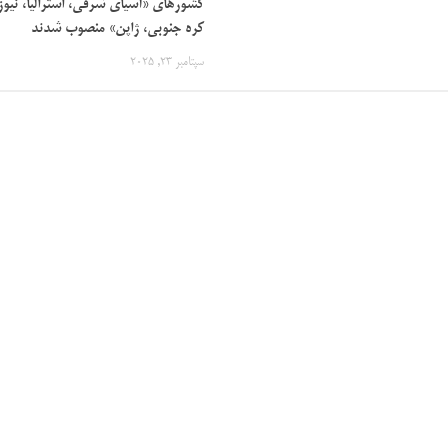
کشورهای «آسیای شرقی، استرالیا، نیوز
کره جنوبی، ژاپن» منصوب شدند
سپتامبر 23, 2025