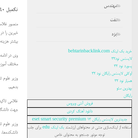
مهندس
تکمیل 460 هزار متر مربع از فضاهای دانشگاهی با کمک خیرین
نفت
منصور غلامی
خیرین را در 
یزد
بیشتر هزینه 
خرید بک لینک behtarinbacklink.com
وی در ادامه
لایسنس نود32
مختلف آموزشی
پسورد نود 32
اوکلی لایسنس رایگان نود 32
وزیر علوم ت
همیار نود 32
بدهیم.
بهترین سئو
رایگان
غلامی تاکید
فروش آنتی ویروس
جهت دانشگاه
دانلود آهنگ کردی
جدیدترین لایسنس رایگان eset smart security premium 13
استفاده از لینک‌سازی متنی در محتواهای ارزشمند
بک لینک edu
برای جلب
دانشکده‌ها،
توجه موتور جستجو به محتوای خاص