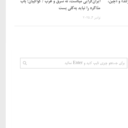
لند» و «چین،
ایران‌گرایی مبناست، نه شرق و غرب / کواکبیان: باب
مذاکره را نباید به‌کلی بست
نوامبر 4, 2025