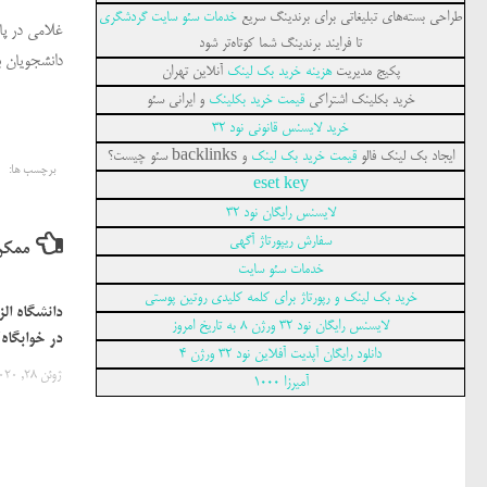
طراحی بسته‌های تبلیغاتی برای برندینگ سریع
خدمات سئو سایت گردشگری
غلامی در پا
تا فرایند برندینگ شما کوتاه‌تر شود
دانشجویان بت
پکیج مدیریت
هزینه خرید بک لینک
آنلاین تهران
خرید بکلینک اشتراکی
قیمت خرید بکلینک
و ایرانی سئو
خرید لایسنس قانونی نود 32
ایجاد بک لینک فالو
قیمت خرید بک لینک
و backlinks سئو چیست؟
برچسب ها:
eset key
لایسنس رایگان نود 32
سفارش ریپورتاژ آگهی
ممکن
خدمات سئو سایت
خرید بک لینک و رپورتاژ برای کلمه کلیدی روتین پوستی
دانشگاه ال
لایسنس رایگان نود 32 ورژن 8 به تاریخ امروز
در خوابگاه/
دانلود رایگان آپدیت آفلاین نود 32 ورژن 4
ژوئن 28, 2020
آمیرزا ۱۰۰۰