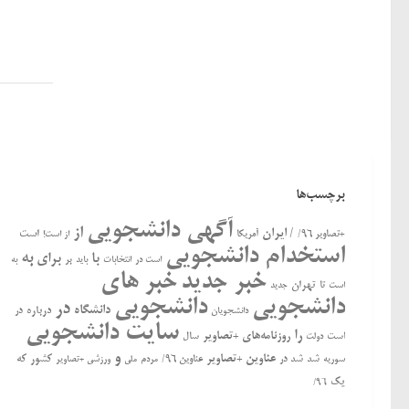
برچسب‌ها
آگهی دانشجویی
از
/ ایران
است
+تصاویر ۹۶/
آمریکا
از است!
استخدام دانشجویی
به
با
برای
بر
است در
انتخابات
باید
به
خبر جدید
خبر های
تهران
تا
جدید
است
دانشجویی
دانشجویی
در
دانشگاه
درباره
در
دانشجویان
سایت دانشجویی
را
روزنامه‌های +تصاویر
ﺍﺳﺖ
سال
دولت
و
عناوین +تصاویر
کشور
که
سوریه
شد
شد در
عناوین ۹۶/
مردم
ملی
ورزشی +تصاویر
یک
۹۶/