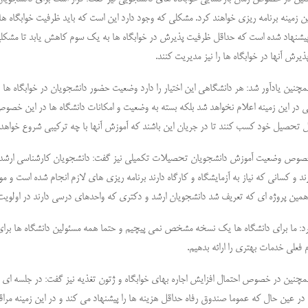
ین زمینه برنامه ریزی خواهند کرد. مشکلی که وجود دارد این است که باید ظرفیت خوابگاه ها 
یشنهاد شده است که حداقل ظرفیت پذیرش در خوابگاه ها به یک سوم کاهش یابد تا مشکلی را 
یرش آنها در خوابگاه ها را نیز مدیریت کنند.
مچنین یادآور شد: هر دانشگاهی این اختیار را دارد وضعیت حضور دانشجویان در خوابگاه ها ر
ی در این زمینه اعلام نخواهد شد بلکه بسته به وضعیت و امکانات دانشگاه ها در این خصوص
 تحصیل خود کسب کنند تا در جریان این باشند که آموزش آنها با چه ترکیبی شروع خواهد
وص وضعیت آموزش دانشجویان تحصیلات تکمیلی نیز گفت: دانشجویان کارشناسی ارشد و دک
ند و کسانی که نیاز به آزمایشگاه و کارگاه دارند برنامه ریزی های لازم انجام شده است و م
 همین پروژه ای که تعریف شد دانشجویان ارشد و دکتری که واحدهای درسی دارند در اولویت
د: ما برای دانشگاه ها یک نسخه مشخص نمی پیچیم و حتما همه مسئولین دانشگاه ها برای ار
 فعلی خدمات بهتری را ارائه بدهیم.
مچنین در خصوص احتمال افزایش اجاره بهای خوابگاه و ژتون تغذیه نیز گفت: در جلسه ای 
 در عین حال که عموما صندوق رفاه حداقل هزینه ها را پیشنهاد می کند و در این زمینه مر