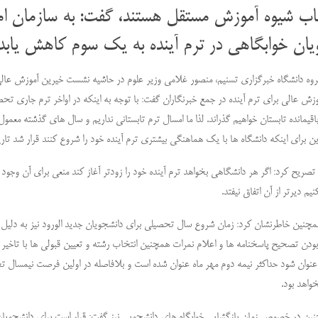
خاب شیوه آموزش مستقل هستند، گفت: به سازمان ام
یان خوابگاهی در ترم آینده به یک سوم کاهش یابد.
وه دانشگاه خبرگزاری تسنیم، منصور غلامی وزیر علوم در حاشیه نشست خیرین آموزش عالی 
ش عالی برای ترم آینده در جمع خبرنگاران گفت: با توجه به اینکه در اواخر ترم جاری
اقیمانده تابستان خواهیم گذراند. لذا ما امسال ترم تابستانی نداریم و سال های گذشته معمول
رای اینکه دانشگاه ها با یک هماهنگی بیشتری ترم آینده خود را شروع کنند قرار شد تاریخ 15 شهریور ماه را برای شروع ترم آینده اعلام ک
یم دیرتر از آن اتفاق نیفتد.
مچنین خاطرنشان کرد: زمان شروع سال تحصیلی برای دانشجویان جدید الورود نیز به دلیل ای
 بودن تصحیح پاسخنامه ها و اعلام نمرات همچنین انتخاب رشته و تعیین قبولی ها با تاخیر 
 عنوان شود حداکثر نیمه دوم مهر ماه عنوان شده است و بلافاصله در اولین فرصت نیمسال ت
خواهد بود.
ن در خصوص زمان بازگشایی خوابگاه های دانشجویی نیز گفت: قرار است برای دانشجویان 