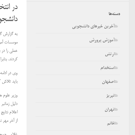
در انت
دسته‌ها
دانشجو
آخرین خبرهای دانشجویی
به گزارش گر
آموزش پرورش
موسسات آموز
عملی را در ب
ارتش
کردند. بنابراین ب
استخدام
باید تلاش کن
اصفهان
وزیر علوم ه
تبریز
دلیل زمانبر
تهران
اعلام نتایج
از آخر مهر ن
خانم
غلامی همچنی