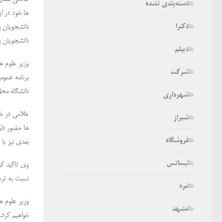
دسته‌بندی نشده
ها خود در ا
دکترا
دانشجویان پ
دانشجویان پذ
دیپلم
وزیر علوم ه
شرکت
برنامه عموم
دانشگاه محل
شهرداری
غلامی در خص
شیراز
ها حضور دار
فروشگاه
بعدی نیز با
لیسانس
وی تاکید کر
نسبت به ترم
مرد
وزیر علوم ه
مشهد
خواهیم کرد.