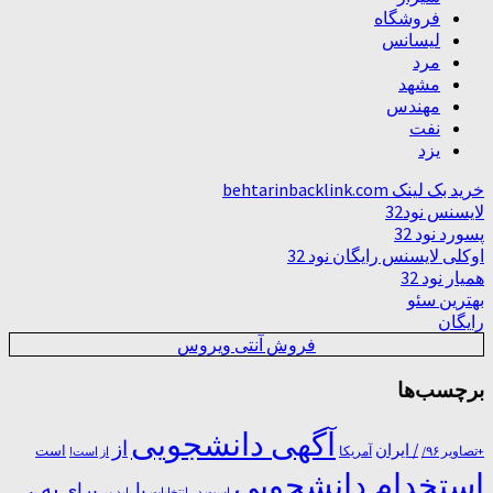
فروشگاه
لیسانس
مرد
مشهد
مهندس
نفت
یزد
خرید بک لینک behtarinbacklink.com
لایسنس نود32
پسورد نود 32
اوکلی لایسنس رایگان نود 32
همیار نود 32
بهترین سئو
رایگان
فروش آنتی ویروس
برچسب‌ها
آگهی دانشجویی
از
/ ایران
است
آمریکا
+تصاویر ۹۶/
از است!
استخدام دانشجویی
به
با
برای
بر
است در
انتخابات
باید
به