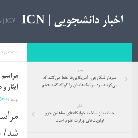
اخبار دانشجویی | ICN
ICN | مرجع اخبار دانشجویی
دسته‌بندی نش
بعدی
مراسم ت
سردار شکارچی: آمریکایی‌ها غلط می‌کنند که
می‌گویند برد موشک‌هایتان را کوتاه کنید+فیلم
ایثار و
توسط
S2012
قبلی
مراسم
حمایت از ساخت خوابگاه‌های متاهلین جزو
اولویت‌های وزارت علوم است
شد/ د