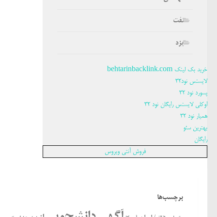
نفت
یزد
خرید بک لینک behtarinbacklink.com
لایسنس نود32
پسورد نود 32
اوکلی لایسنس رایگان نود 32
همیار نود 32
بهترین سئو
رایگان
فروش آنتی ویروس
برچسب‌ها
آگهی دانشجویی