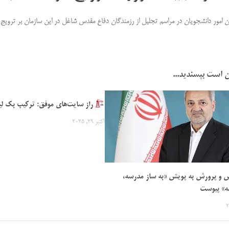
 امور دانشجویان در مراسم تجلیل از رزمندگان دفاع مقدس شاغل در این سازمان بر ترویج ف
 است بپسندید...
راز سایت‌های موفق: ترکیب بک لی
اکتبر 29, 2025
ش و پرورش به پویش «به ساز مدرسه،
ه» پیوست