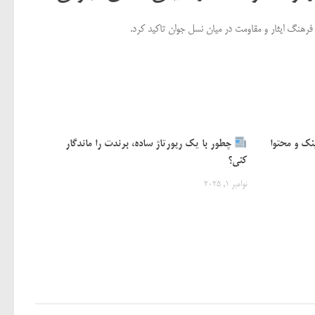
رهنگ ایثار و مقاومت در میان نسل جوان تاکید کرد.
نک و محتوا
چطور با یک رپورتاژ ساده، برندت را ماندگار
کنی؟
نوامبر 1, 2025