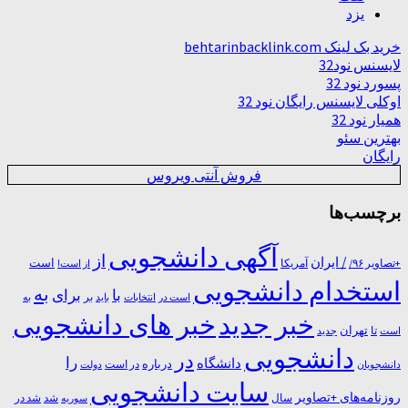
یزد
خرید بک لینک behtarinbacklink.com
لایسنس نود32
پسورد نود 32
اوکلی لایسنس رایگان نود 32
همیار نود 32
بهترین سئو
رایگان
فروش آنتی ویروس
برچسب‌ها
آگهی دانشجویی
از
/ ایران
است
آمریکا
+تصاویر ۹۶/
از است!
استخدام دانشجویی
به
با
برای
بر
است در
انتخابات
باید
به
خبر جدید
خبر های دانشجویی
تا
تهران
است
جدید
دانشجویی
در
را
دانشگاه
درباره
در ﺍﺳﺖ
دانشجویان
دولت
سایت دانشجویی
روزنامه‌های +تصاویر
شد
سال
سوریه
شد در