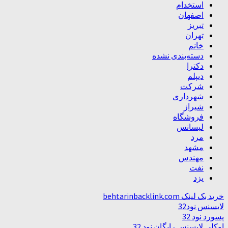
استخدام
اصفهان
تبریز
تهران
خانم
دسته‌بندی نشده
دکترا
دیپلم
شرکت
شهرداری
شیراز
فروشگاه
لیسانس
مرد
مشهد
مهندس
نفت
یزد
خرید بک لینک behtarinbacklink.com
لایسنس نود32
پسورد نود 32
اوکلی لایسنس رایگان نود 32