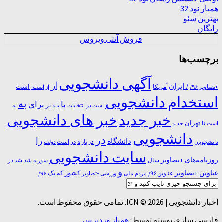
همیار نود 32
بهترین سئو
رایگان
فروش آنتی ویروس
برچسب‌ها
آگهی دانشجویی
از
/ ایران
است
آمریکا
+تصاویر ۹۶/
از است!
استخدام دانشجویی
به
با
برای
بر
است در
انتخابات
باید
به
خبر جدید
خبر های دانشجویی
تا
تهران
است
جدید
دانشجویی
در
را
دانشگاه
درباره
در ﺍﺳﺖ
دانشجویان
دولت
سایت دانشجویی
روزنامه‌های +تصاویر
شد
سال
سوریه
شد در
و
عناوین +تصاویر
یک
کشور
که
عناوین ۹۶/
مردم
۹۶/
ملی
ورزشی +تصاویر
اخبار دانشجویی | ICN © 2026. تمامی حقوق محفوظ است.
فارسی سازی پوسته توسط:
همیار وردپرس