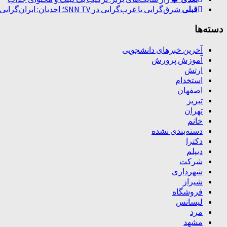
قبلی
شرق‌گرایی یا غرب‌گرایی در SNN TV؛ احدیان: ایران‌گرایی مبناست، نه شرق و غرب / کواکبیان: باب مذاکره را نباید به‌کلی بست
دسته‌ها
آخرین خبرهای دانشجویی
آموزش پرورش
ارتش
استخدام
اصفهان
تبریز
تهران
خانم
دسته‌بندی نشده
دکترا
دیپلم
شرکت
شهرداری
شیراز
فروشگاه
لیسانس
مرد
مشهد