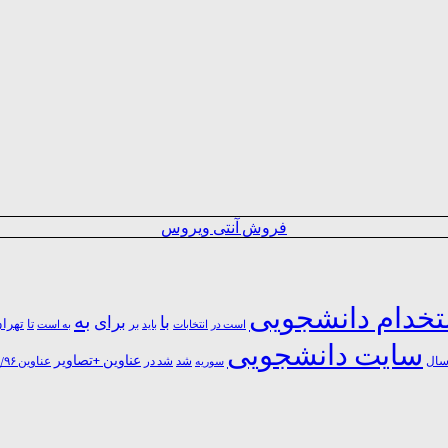
فروش آنتی ویروس
خدام دانشجویی
به
با
برای
بر
تا
تهرا
است در
انتخابات
باید
به است
سایت دانشجویی
عناوین +تصاویر
شد
ال
سوریه
شد در
عناوین ۹۶/