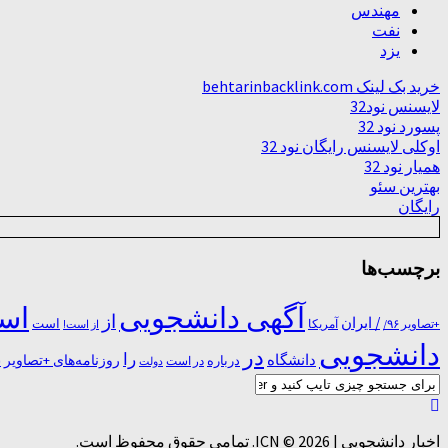
مهندس
نفت
یزد
خرید بک لینک behtarinbacklink.com
لایسنس نود32
پسورد نود 32
اوکلی لایسنس رایگان نود 32
همیار نود 32
بهترین سئو
رایگان
برچسب‌ها
آگهی دانشجویی
است
از
/ ایران
است
آمریکا
+تصاویر ۹۶/
از است!
دانشجویی
در
را
دانشگاه
درباره
روزنامه‌های +تصاویر
در ﺍﺳﺖ
دولت
س
اخبار دانشجویی | ICN © 2026. تمامی حقوق محفوظ است.