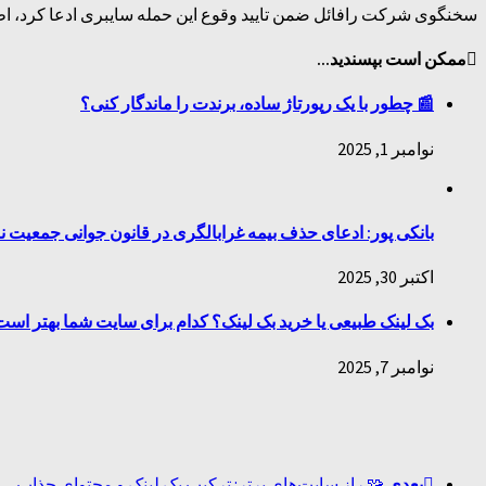
سخنگوی شرکت رافائل ضمن تایید وقوع این حمله سایبری ادعا کرد، اطل
ممکن است بپسندید...
📰 چطور با یک رپورتاژ ساده، برندت را ماندگار کنی؟
نوامبر 1, 2025
بانکی پور: ادعای حذف بیمه غرابالگری در قانون جوانی جمعیت 
اکتبر 30, 2025
بک لینک طبیعی یا خرید بک لینک؟ کدام برای سایت شما بهتر اس
نوامبر 7, 2025
بعدی
🧩 راز سایت‌های برتر: ترکیب بک لینک و محتوای جذاب