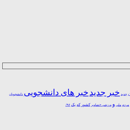
خبر جدید
خبر های دانشجویی
ن
جدید
دانشجویان
و
یک
کشور
که
مردم
۹۶/
ملی
ورزشی +تصاویر