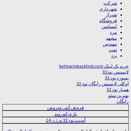
شرکت
شهرداری
شیراز
فروشگاه
لیسانس
مرد
مشهد
مهندس
نفت
یزد
خرید بک لینک behtarinbacklink.com
لایسنس نود32
پسورد نود 32
اوکلی لایسنس رایگان نود 32
همیار نود 32
بهترین سئو
رایگان
فروش آنتی ویروس
بازی اندروید
آپدیت نود 32 ورژن 14