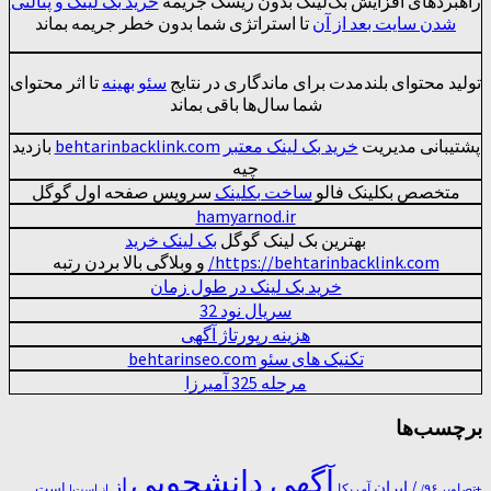
راهبردهای افزایش بک‌لینک بدون ریسک جریمه
خرید بک لینک و پنالتی
شدن سایت بعد از آن
تا استراتژی شما بدون خطر جریمه بماند
تولید محتوای بلندمدت برای ماندگاری در نتایج
سئو بهینه
تا اثر محتوای
شما سال‌ها باقی بماند
پشتیبانی مدیریت
خرید بک لینک معتبر behtarinbacklink.com
بازدید
چیه
متخصص بکلینک فالو
ساخت بکلینک
سرویس صفحه اول گوگل
hamyarnod.ir
بهترین بک لینک گوگل
بک لینک خرید
https://behtarinbacklink.com/
و وبلاگی بالا بردن رتبه
خرید بک لینک در طول زمان
سريال نود 32
هزینه رپورتاژ آگهی
تکنیک های سئو behtarinseo.com
مرحله 325 آمیرزا
برچسب‌ها
آگهی دانشجویی
از
/ ایران
است
آمریکا
+تصاویر ۹۶/
از است!