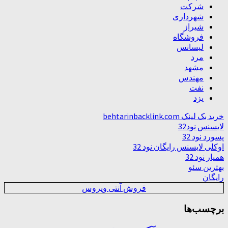
شرکت
شهرداری
شیراز
فروشگاه
لیسانس
مرد
مشهد
مهندس
نفت
یزد
خرید بک لینک behtarinbacklink.com
لایسنس نود32
پسورد نود 32
اوکلی لایسنس رایگان نود 32
همیار نود 32
بهترین سئو
رایگان
فروش آنتی ویروس
برچسب‌ها