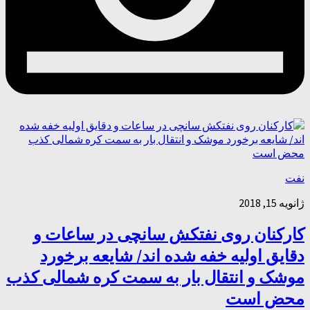
نفت
ژانویه 15, 2018
کارکنان روی نفتکش سانچی در ساعات و
دقایق اولیه خفه شده اند/ شایعه برخورد
موشک و انتقال بار به سمت کره شمالی کذب
محض است