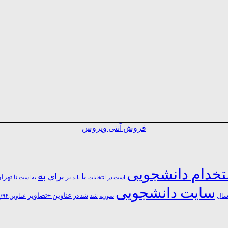
فروش آنتی ویروس
خدام دانشجویی
به
با
برای
بر
تا
تهرا
است در
انتخابات
باید
به است
سایت دانشجویی
عناوین +تصاویر
شد
ال
سوریه
شد در
عناوین ۹۶/