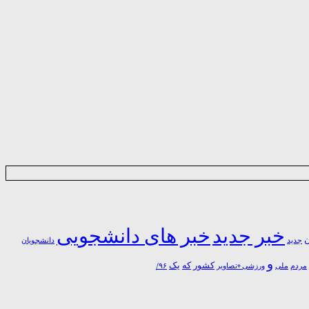
خبر جدید
خبر های دانشجویی
ن
جدید
دانشجویان
و
یک
کشور
که
مردم
۹۶/
ملی
ورزشی +تصاویر