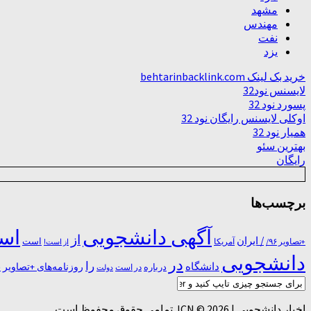
مشهد
مهندس
نفت
یزد
خرید بک لینک behtarinbacklink.com
لایسنس نود32
پسورد نود 32
اوکلی لایسنس رایگان نود 32
همیار نود 32
بهترین سئو
رایگان
برچسب‌ها
آگهی دانشجویی
است
از
/ ایران
است
آمریکا
+تصاویر ۹۶/
از است!
دانشجویی
در
را
دانشگاه
درباره
روزنامه‌های +تصاویر
در ﺍﺳﺖ
دولت
س
اخبار دانشجویی | ICN © 2026. تمامی حقوق محفوظ است.