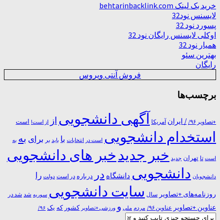
خرید بک لینک behtarinbacklink.com
لایسنس نود32
پسورد نود 32
اوکلی لایسنس رایگان نود 32
همیار نود 32
بهترین سئو
رایگان
فروش آنتی ویروس
برچسب‌ها
آگهی دانشجویی
از
/ ایران
است
آمریکا
+تصاویر ۹۶/
از است!
استخدام دانشجویی
به
با
برای
بر
است در
انتخابات
باید
به
خبر جدید
خبر های دانشجویی
تا
تهران
است
جدید
دانشجویی
در
را
دانشگاه
درباره
در ﺍﺳﺖ
دانشجویان
دولت
سایت دانشجویی
روزنامه‌های +تصاویر
شد
سال
سوریه
شد در
و
عناوین +تصاویر
یک
کشور
که
عناوین ۹۶/
مردم
۹۶/
ملی
ورزشی +تصاویر