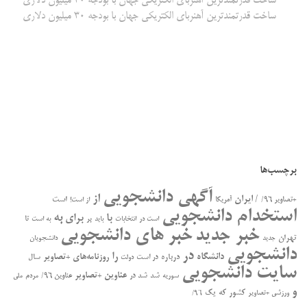
ساخت قدرتمندترین آهنربای الکتریکی جهان با بودجه‌ 30 میلیون دلاری
ساخت قدرتمندترین آهنربای الکتریکی جهان با بودجه‌ 30 میلیون دلاری
برچسب‌ها
آگهی دانشجویی
از
/ ایران
است
+تصاویر ۹۶/
آمریکا
از است!
استخدام دانشجویی
به
با
برای
بر
تا
است در
انتخابات
باید
به است
خبر جدید
خبر های دانشجویی
تهران
جدید
دانشجویان
دانشجویی
در
را
دانشگاه
درباره
روزنامه‌های +تصاویر
در ﺍﺳﺖ
سال
دولت
سایت دانشجویی
عناوین +تصاویر
سوریه
شد
شد در
عناوین ۹۶/
مردم
ملی
و
کشور
که
یک
ورزشی +تصاویر
۹۶/