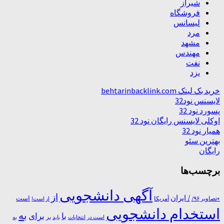
شیراز
فروشگاه
لیسانس
مرد
مشهد
مهندس
نفت
یزد
خرید بک لینک behtarinbacklink.com
لایسنس نود32
پسورد نود 32
اوکلی لایسنس رایگان نود 32
همیار نود 32
بهترین سئو
رایگان
برچسب‌ها
آگهی دانشجویی
از
/ ایران
است
آمریکا
+تصاویر ۹۶/
از است!
استخدام دانشجویی
به
با
برای
بر
است در
انتخابات
باید
به