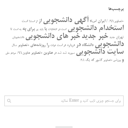
برچسب‌ها
آگهی دانشجویی
از
/ ایران
است
+تصاویر ۹۶/
آمریکا
از است!
استخدام دانشجویی
به
با
برای
بر
تا
است در
انتخابات
باید
به است
خبر جدید
خبر های دانشجویی
تهران
جدید
دانشجویان
دانشجویی
در
را
دانشگاه
درباره
روزنامه‌های +تصاویر
در ﺍﺳﺖ
سال
دولت
سایت دانشجویی
عناوین +تصاویر
سوریه
شد
شد در
عناوین ۹۶/
مردم
ملی
و
کشور
که
یک
ورزشی +تصاویر
۹۶/