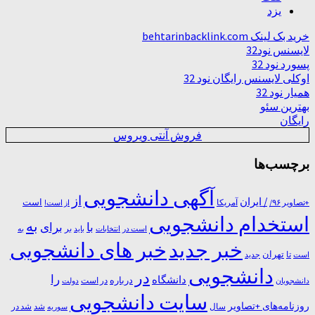
یزد
خرید بک لینک behtarinbacklink.com
لایسنس نود32
پسورد نود 32
اوکلی لایسنس رایگان نود 32
همیار نود 32
بهترین سئو
رایگان
فروش آنتی ویروس
برچسب‌ها
آگهی دانشجویی
از
/ ایران
است
آمریکا
+تصاویر ۹۶/
از است!
استخدام دانشجویی
به
با
برای
بر
است در
انتخابات
باید
به
خبر جدید
خبر های دانشجویی
تا
تهران
است
جدید
دانشجویی
در
را
دانشگاه
درباره
در ﺍﺳﺖ
دانشجویان
دولت
سایت دانشجویی
روزنامه‌های +تصاویر
شد
سال
سوریه
شد در