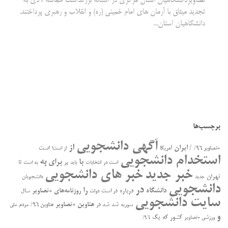
تصاویردانشگاهیان استان مرکزی در آستانه بزرگداشت حماسه 9دی به
تجدید میثاق با آرمان های امام خمینی (ره) و انقلاب و رهبری پرداختند.
دانشگاهیان استان...
برچسب‌ها
آگهی دانشجویی
از
/ ایران
است
+تصاویر ۹۶/
آمریکا
از است!
استخدام دانشجویی
به
با
برای
بر
تا
است در
انتخابات
باید
به است
خبر جدید
خبر های دانشجویی
تهران
جدید
دانشجویان
دانشجویی
در
را
دانشگاه
درباره
روزنامه‌های +تصاویر
در ﺍﺳﺖ
سال
دولت
سایت دانشجویی
عناوین +تصاویر
سوریه
شد
شد در
عناوین ۹۶/
مردم
ملی
و
کشور
که
یک
ورزشی +تصاویر
۹۶/