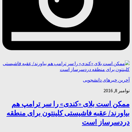
آخرین خبرهای دانشجویی
نوامبر 8, 2016
ممکن است بلای «کندی» را سر ترامپ هم
بیاورند/ عقبه فاشیستی کلینتون برای منطقه
دردسرساز است