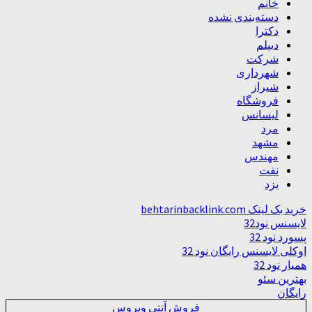
خانم
دسته‌بندی نشده
دکترا
دیپلم
شرکت
شهرداری
شیراز
فروشگاه
لیسانس
مرد
مشهد
مهندس
نفت
یزد
خرید بک لینک behtarinbacklink.com
لایسنس نود32
پسورد نود 32
اوکلی لایسنس رایگان نود 32
همیار نود 32
بهترین سئو
رایگان
فروش آنتی ویروس