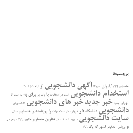
برچسب‌ها
آگهی دانشجویی
از
/ ایران
است
+تصاویر ۹۶/
آمریکا
از است!
استخدام دانشجویی
به
با
برای
بر
تا
است در
انتخابات
باید
به است
خبر جدید
خبر های دانشجویی
تهران
جدید
دانشجویان
دانشجویی
در
را
دانشگاه
درباره
روزنامه‌های +تصاویر
در ﺍﺳﺖ
سال
دولت
سایت دانشجویی
عناوین +تصاویر
سوریه
شد
شد در
عناوین ۹۶/
مردم
ملی
و
کشور
که
یک
ورزشی +تصاویر
۹۶/