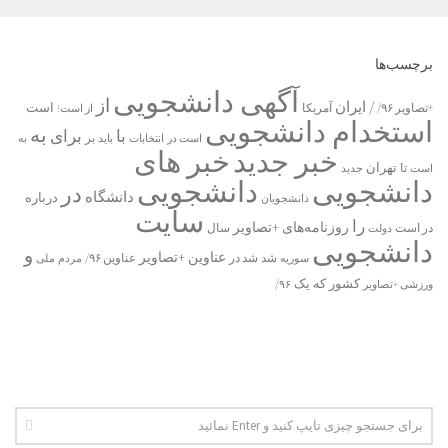
برچسب‌ها
آگهی دانشجویی
از
/ ایران
است
آمریکا
+تصاویر ۹۶/
از است!
استخدام دانشجویی
به
با
برای
بر
است در
انتخابات
باید
به
خبر جدید
خبر های
تا
تهران
است
جدید
دانشجویی
دانشجویی
در
دانشگاه
درباره
دانشجویان
سایت
را
روزنامه‌های +تصاویر
در ﺍﺳﺖ
دولت
سال
دانشجویی
و
عناوین +تصاویر
شد
سوریه
شد در
عناوین ۹۶/
مردم
ملی
یک
کشور
که
۹۶/
ورزشی +تصاویر