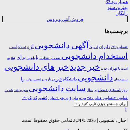
همیار نود 32
بهترین سئو
رایگان
فروش آنتی ویروس
برچسب‌ها
آگهی دانشجویی
از
/ ایران
است
آمریکا
+تصاویر ۹۶/
از است!
استخدام دانشجویی
به
با
برای
بر
است در
انتخابات
باید
به
خبر جدید
خبر های دانشجویی
تا
تهران
است
جدید
دانشجویی
در
را
دانشگاه
درباره
در ﺍﺳﺖ
دانشجویان
دولت
سایت دانشجویی
روزنامه‌های +تصاویر
شد
سال
سوریه
شد در
و
عناوین +تصاویر
یک
کشور
که
عناوین ۹۶/
مردم
۹۶/
ملی
ورزشی +تصاویر
اخبار دانشجویی | ICN © 2026. تمامی حقوق محفوظ است.