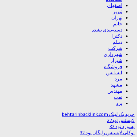
اصفهان
تبریز
تهران
خانم
دسته‌بندی نشده
دکترا
دیپلم
شرکت
شهرداری
شیراز
فروشگاه
لیسانس
مرد
مشهد
مهندس
نفت
یزد
خرید بک لینک behtarinbacklink.com
لایسنس نود32
پسورد نود 32
اوکلی لایسنس رایگان نود 32