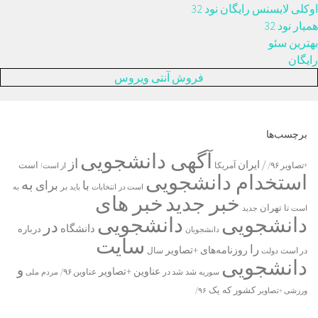
اوکلی لایسنس رایگان نود 32
همیار نود 32
بهترین سئو
رایگان
فروش آنتی ویروس
برچسب‌ها
آگهی دانشجویی
از
/ ایران
است
آمریکا
+تصاویر ۹۶/
از است!
استخدام دانشجویی
به
با
برای
بر
است در
انتخابات
باید
به
خبر جدید
خبر های
تا
تهران
است
جدید
دانشجویی
دانشجویی
در
دانشگاه
درباره
دانشجویان
سایت
را
روزنامه‌های +تصاویر
در ﺍﺳﺖ
دولت
سال
دانشجویی
و
عناوین +تصاویر
شد
سوریه
شد در
عناوین ۹۶/
مردم
ملی
یک
کشور
که
۹۶/
ورزشی +تصاویر