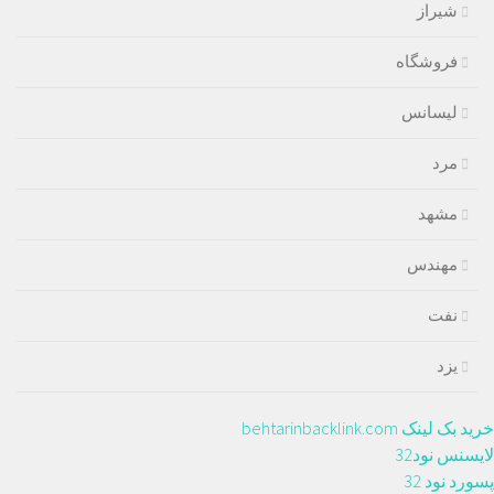
شیراز
فروشگاه
لیسانس
مرد
مشهد
مهندس
نفت
یزد
خرید بک لینک behtarinbacklink.com
لایسنس نود32
پسورد نود 32