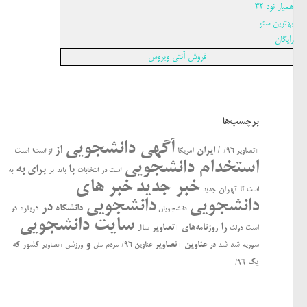
همیار نود 32
بهترین سئو
رایگان
فروش آنتی ویروس
برچسب‌ها
آگهی دانشجویی
از
/ ایران
است
+تصاویر ۹۶/
آمریکا
از است!
استخدام دانشجویی
به
با
برای
بر
است در
انتخابات
باید
به
خبر جدید
خبر های
تهران
تا
جدید
است
دانشجویی
دانشجویی
در
دانشگاه
درباره
در
دانشجویان
سایت دانشجویی
را
روزنامه‌های +تصاویر
ﺍﺳﺖ
سال
دولت
و
عناوین +تصاویر
کشور
که
سوریه
شد
شد در
عناوین ۹۶/
مردم
ملی
ورزشی +تصاویر
یک
۹۶/