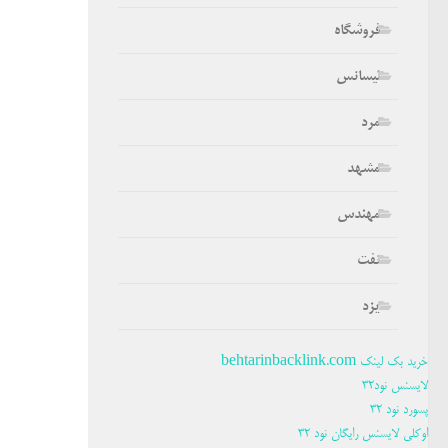
فروشگاه
لیسانس
مرد
مشهد
مهندس
نفت
یزد
خرید بک لینک behtarinbacklink.com
لایسنس نود32
پسورد نود 32
اوکلی لایسنس رایگان نود 32