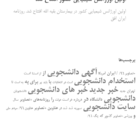
اولین اورژانس شیمیایی کشور در بیمارستان بقیه الله افتتاح شد. روزنامه
ایران افق
برچسب‌ها
آگهی دانشجویی
از
/ ایران
است
+تصاویر ۹۶/
آمریکا
از است!
استخدام دانشجویی
به
با
برای
بر
تا
است در
انتخابات
باید
به است
خبر جدید
خبر های دانشجویی
تهران
جدید
دانشجویان
دانشجویی
در
را
دانشگاه
درباره
روزنامه‌های +تصاویر
در ﺍﺳﺖ
سال
دولت
سایت دانشجویی
عناوین +تصاویر
سوریه
شد
شد در
عناوین ۹۶/
مردم
ملی
و
کشور
که
یک
ورزشی +تصاویر
۹۶/