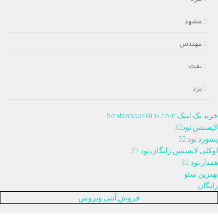
مشهد
مهندس
نفت
یزد
خرید بک لینک behtarinbacklink.com
لایسنس نود32
پسورد نود 32
اوکلی لایسنس رایگان نود 32
همیار نود 32
بهترین سئو
رایگان
فروش آنتی ویروس