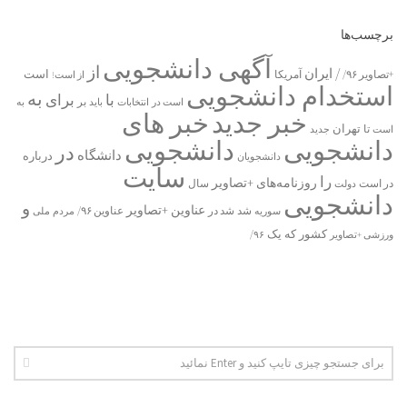
برچسب‌ها
آگهی دانشجویی
از
/ ایران
است
آمریکا
+تصاویر ۹۶/
از است!
استخدام دانشجویی
به
با
برای
بر
است در
انتخابات
باید
به
خبر جدید
خبر های
تا
تهران
است
جدید
دانشجویی
دانشجویی
در
دانشگاه
درباره
دانشجویان
سایت
را
روزنامه‌های +تصاویر
در ﺍﺳﺖ
دولت
سال
دانشجویی
و
عناوین +تصاویر
شد
سوریه
شد در
عناوین ۹۶/
مردم
ملی
یک
کشور
که
۹۶/
ورزشی +تصاویر