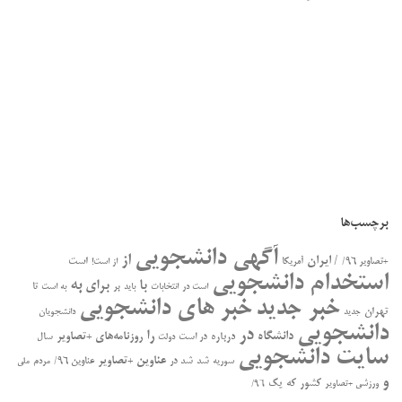
برچسب‌ها
آگهی دانشجویی
از
/ ایران
است
+تصاویر ۹۶/
آمریکا
از است!
استخدام دانشجویی
به
با
برای
بر
تا
است در
انتخابات
باید
به است
خبر جدید
خبر های دانشجویی
تهران
جدید
دانشجویان
دانشجویی
در
را
دانشگاه
درباره
روزنامه‌های +تصاویر
در ﺍﺳﺖ
سال
دولت
سایت دانشجویی
عناوین +تصاویر
سوریه
شد
شد در
عناوین ۹۶/
مردم
ملی
و
کشور
که
یک
ورزشی +تصاویر
۹۶/