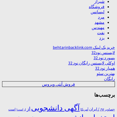
شیراز
فروشگاه
لیسانس
مرد
مشهد
مهندس
نفت
یزد
خرید بک لینک behtarinbacklink.com
لایسنس نود32
پسورد نود 32
اوکلی لایسنس رایگان نود 32
همیار نود 32
بهترین سئو
رایگان
فروش آنتی ویروس
برچسب‌ها
آگهی دانشجویی
از
/ ایران
است
آمریکا
+تصاویر ۹۶/
از است!