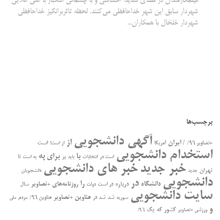
فیلمکارمندان در فضای شدیداً احساسی و با چشمانی اشکبار با علی علایی
شهردار سابق این شهر خداحافظی می‌کنند. لحظه تاثربرانگیز خداحافظی
شهردار خلخال با همکاران...
برچسب‌ها
آگهی دانشجویی
از
/ ایران
است
+تصاویر ۹۶/
آمریکا
از است!
استخدام دانشجویی
به
با
برای
بر
تا
است در
انتخابات
باید
به است
خبر جدید
خبر های دانشجویی
تهران
جدید
دانشجویان
دانشجویی
در
را
دانشگاه
درباره
روزنامه‌های +تصاویر
در ﺍﺳﺖ
سال
دولت
سایت دانشجویی
عناوین +تصاویر
سوریه
شد
شد در
عناوین ۹۶/
مردم
ملی
و
کشور
که
یک
ورزشی +تصاویر
۹۶/