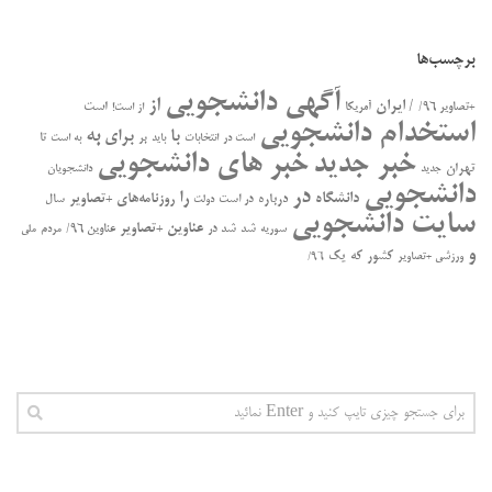
برچسب‌ها
آگهی دانشجویی
از
/ ایران
است
+تصاویر ۹۶/
آمریکا
از است!
استخدام دانشجویی
به
با
برای
بر
تا
است در
انتخابات
باید
به است
خبر جدید
خبر های دانشجویی
تهران
جدید
دانشجویان
دانشجویی
در
را
دانشگاه
درباره
روزنامه‌های +تصاویر
در ﺍﺳﺖ
سال
دولت
سایت دانشجویی
عناوین +تصاویر
سوریه
شد
شد در
عناوین ۹۶/
مردم
ملی
و
کشور
که
یک
ورزشی +تصاویر
۹۶/