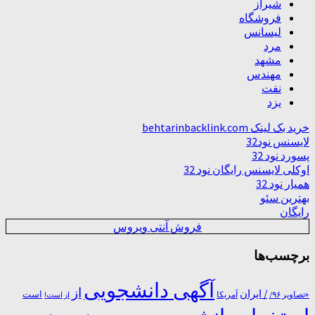
شیراز
فروشگاه
لیسانس
مرد
مشهد
مهندس
نفت
یزد
خرید بک لینک behtarinbacklink.com
لایسنس نود32
پسورد نود 32
اوکلی لایسنس رایگان نود 32
همیار نود 32
بهترین سئو
رایگان
فروش آنتی ویروس
برچسب‌ها
آگهی دانشجویی
از
/ ایران
است
آمریکا
+تصاویر ۹۶/
از است!